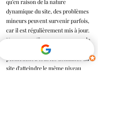
qu'en raison de la nature
dynamique du site, des problèmes
mineurs peuvent survenir parfois,
car il est régulièrement mis à jour.
Nous nous efforçons sans cesse de
rechercher des solutions qui
permettent à tous les domaines du
site d'atteindre le même niveau
global d'accessibilité d'internet.
Si vous avez des commentaires
et/ou des suggestions concernant
l'amélioration de l'accessibilité de
notre site, n'hésitez pas à
contacter notre coordinateur
d'accessibilité par e-mail a