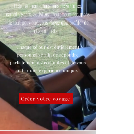
Hébergements, locations de voitures,
camping-cars, activités : nous nous occupons
de tout pour que vous n'ayez qu'à profiter de
chaque instant.
Chaque séjour est entièrement
personnalisé afin de répondre
parfaitement à vos attentes et de vous
offrir une expérience unique.
Créer votre voyage