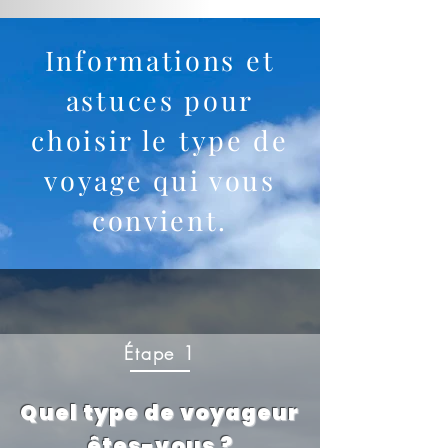
Informations et
astuces pour
choisir le type de
voyage qui vous
convient.
Étape 1
Quel type de voyageur
êtes-vous ?